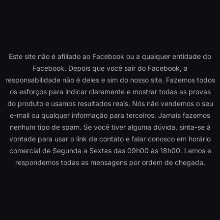
Este site não é afiliado ao Facebook ou a qualquer entidade do
Facebook. Depois que você sair do Facebook, a
responsabilidade não é deles e sim do nosso site. Fazemos todos
os esforços para indicar claramente e mostrar todas as provas
do produto e usamos resultados reais. Nós não vendemos o seu
e-mail ou qualquer informação para terceiros. Jamais fazemos
nenhum tipo de spam. Se você tiver alguma dúvida, sinta-se à
vontade para usar o link de contato e falar conosco em horário
comercial de Segunda a Sextas das 09h00 ás 18h00. Lemos e
respondemos todas as mensagens por ordem de chegada.