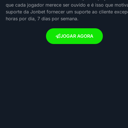
que cada jogador merece ser ouvido e é isso que motiv
suporte da Jonbet fornecer um suporte ao cliente excep
horas por dia, 7 dias por semana.
JOGAR AGORA