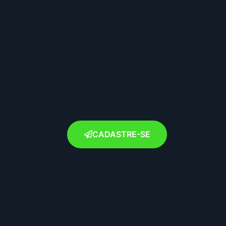
CADASTRE-SE